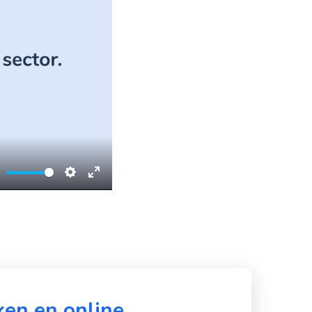
ute
Settings
Enter
fullscreen
en en online