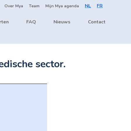
NL
FR
Over Mya
Team
Mijn Mya agenda
rten
FAQ
Nieuws
Contact
dische sector.