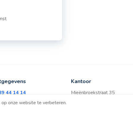
omst
tgegevens
Kantoor
89 44 14 14
Mieënbroekstraat 35
mya-agenda.be
3600 Genk , België - (Kantor
 op onze website te verbeteren.
Sanmax Projects)