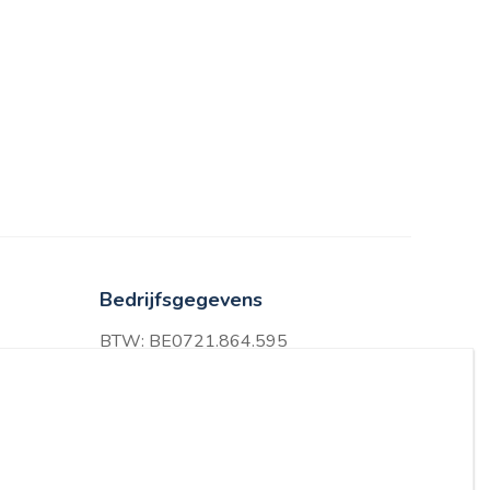
Bedrijfsgegevens
BTW: BE0721.864.595
en
IBAN: BE36 0689 3341 7081
BIC: GKCCBEBB