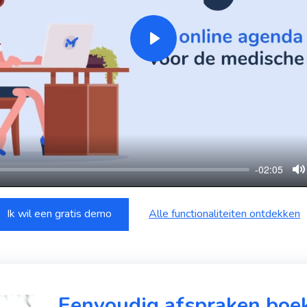
Play
-02:05
M
Ik wil een gratis demo
Alle functionaliteiten ontdekken
Eenvoudig afspraken boek