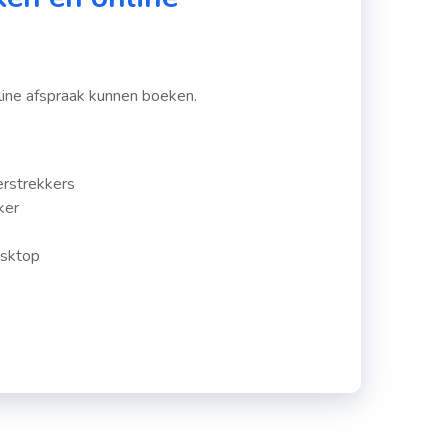
?
nline afspraak kunnen boeken.
erstrekkers
ker
esktop