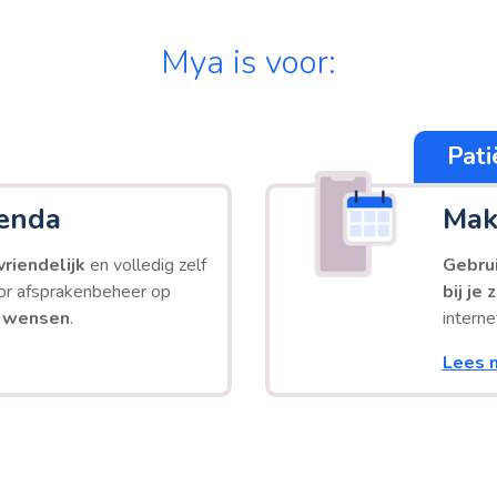
Mya is voor:
Pati
enda
Mak
riendelijk
en volledig zelf
Gebrui
oor afsprakenbeheer op
bij je
 wensen
.
interne
Lees 